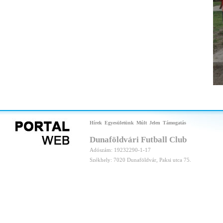
Hírek
Egyesületünk
Múlt
Jelen
Támogatás
Dunaföldvári Futball Club
Adószám: 19232290-1-17
Székhely: 7020 Dunaföldvár, Paksi utca 75.